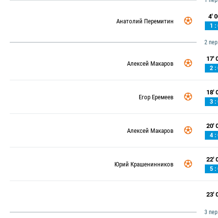
1 пе
4' 0
Анатолий Перемитин
1 :
2 пе
17' 0
Алексей Макаров
2 :
18' 0
Егор Еремеев
3 :
20' 0
Алексей Макаров
4 :
22' 0
Юрий Крашенинников
5 :
23' 0
3 пе