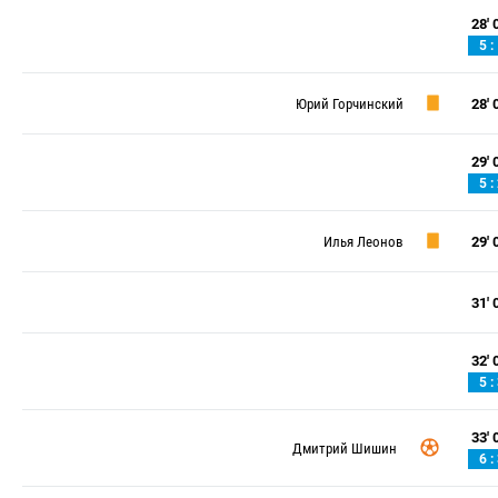
28' 0
5 :
Юрий Горчинский
28' 0
29' 0
5 :
Илья Леонов
29' 0
31' 0
32' 0
5 :
33' 0
Дмитрий Шишин
6 :