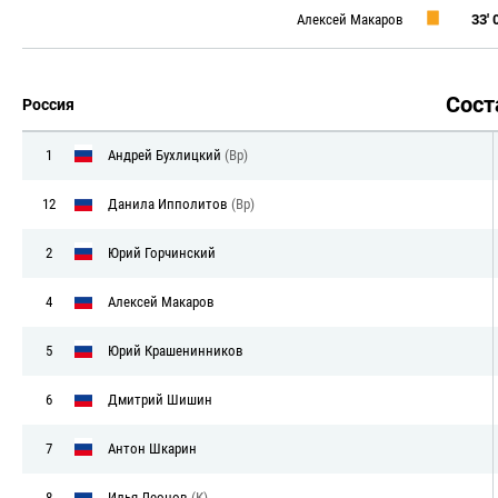
Алексей Макаров
33' 0
Сос
Россия
1
Андрей Бухлицкий
(Вр)
12
Данила Ипполитов
(Вр)
2
Юрий Горчинский
4
Алексей Макаров
5
Юрий Крашенинников
6
Дмитрий Шишин
7
Антон Шкарин
8
Илья Леонов
(К)