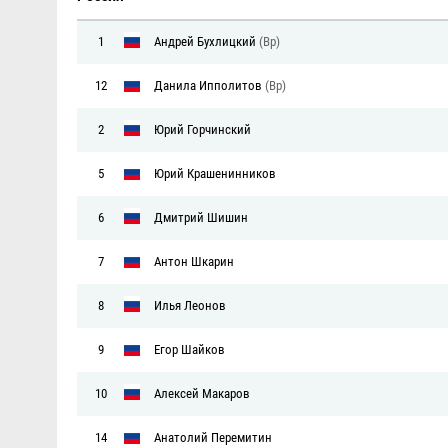
1
Андрей Бухлицкий
(Вр)
12
Данила Ипполитов
(Вр)
2
Юрий Горчинский
5
Юрий Крашенинников
6
Дмитрий Шишин
7
Антон Шкарин
8
Илья Леонов
9
Егор Шайков
10
Алексей Макаров
14
Анатолий Перемитин