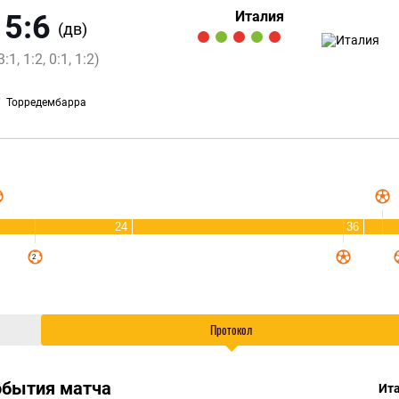
Италия
5:6
(дв)
3:1, 1:2, 0:1, 1:2)
Торредембарра
24
36
Протокол
обытия матча
Ит