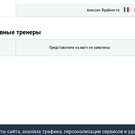
Алессио Фрайнетти
авные тренеры
Представители на матч не заявлены
ы сайта, анализа трафика, персонализации сервисов и уд