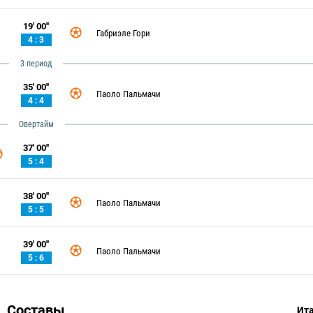
19' 00''
Габриэле Гори
4 : 3
3 период
35' 00''
Паоло Пальмачи
4 : 4
Овертайм
37' 00''
5 : 4
38' 00''
Паоло Пальмачи
5 : 5
39' 00''
Паоло Пальмачи
5 : 6
Составы
Ит