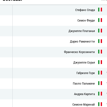
Стефано Спада
Симон Феуди
Джузеппе Платанья
Дарио Рамачиотти
Франческо Корозинити
Джузеппе Сорья
Габриэле Гори
Паоло Пальмачи
Андреа Карпита
Симоне Маринай