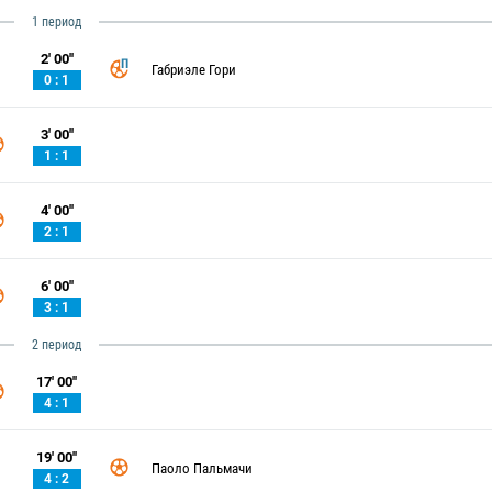
1 период
2' 00''
Габриэле Гори
0 : 1
3' 00''
1 : 1
4' 00''
2 : 1
6' 00''
3 : 1
2 период
17' 00''
4 : 1
19' 00''
Паоло Пальмачи
4 : 2