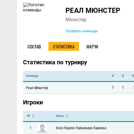
Команда
РЕАЛ МЮНСТЕР
Мюнстер
Профиль команды
СОСТАВ
СТАТИСТИКА
МАТЧИ
Статистика по турниру
Команда
И
В
В
7
1
Реал Мюнстер
Игроки
№
Игрок
1
Хосе Карлос Кабальеро Карильо