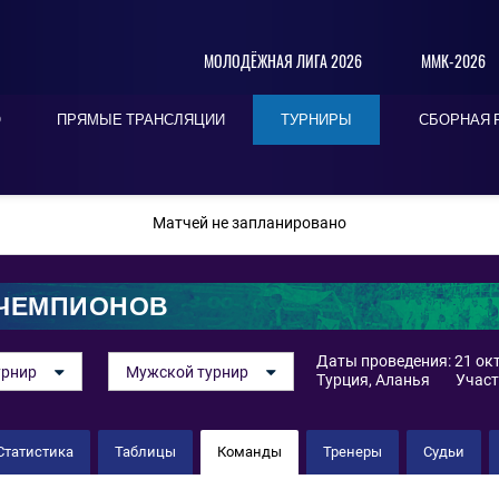
МОЛОДЁЖНАЯ ЛИГА 2026
ММК-2026
О
ПРЯМЫЕ ТРАНСЛЯЦИИ
ТУРНИРЫ
СБОРНАЯ 
ПОСЛЕДНИЕ
СЕГОДНЯ
БЛИЖАЙШИЕ
Матчей не запланировано
 ЧЕМПИОНОВ
Даты проведения: 21 окт
урнир
Мужской турнир
Турция, Аланья
Участ
Статистика
Таблицы
Команды
Тренеры
Судьи