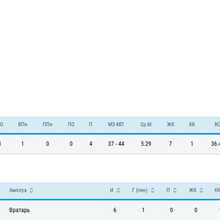
О
ВПн
ППн
ПО
П
МЗ-МП
Ср.М
ЖК
КК
В
1
1
0
0
4
37 - 44
5.29
7
1
36.
Амплуа
И
Г (пен)
П
ЖК
К
Вратарь
6
1
0
0