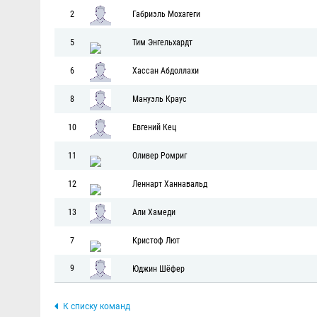
2
Габриэль Мохагеги
5
Тим Энгельхардт
6
Хассан Абдоллахи
8
Мануэль Краус
10
Евгений Кец
11
Оливер Ромриг
12
Леннарт Ханнавальд
13
Али Хамеди
7
Кристоф Лют
9
Юджин Шёфер
К списку команд