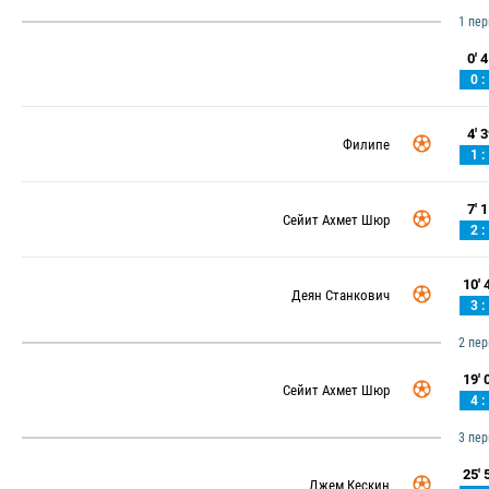
1 пе
0' 4
0 :
4' 3
Филипе
1 :
7' 1
Сейит Ахмет Шюр
2 :
10' 4
Деян Станкович
3 :
2 пе
19' 0
Сейит Ахмет Шюр
4 :
3 пе
25' 5
Джем Кескин