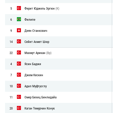
5
Ферит Юджель Эргюн
(К)
6
Филипе
9
Деян Станкович
14
Сейит Ахмет Шюр
22
Махмут Арикан
(Вр)
4
Ясин Баджи
7
Джем Кескин
10
Адил Муфтуоглу
11
Омер Бехиц Бенлидайа
20
Каган Темурчин Конук