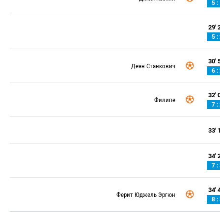
5 :
29' 2
5 :
30' 5
Деян Станкович
6 :
32' 0
Филипе
7 :
33' 1
34' 2
7 :
34' 4
Ферит Юджель Эргюн
8 :