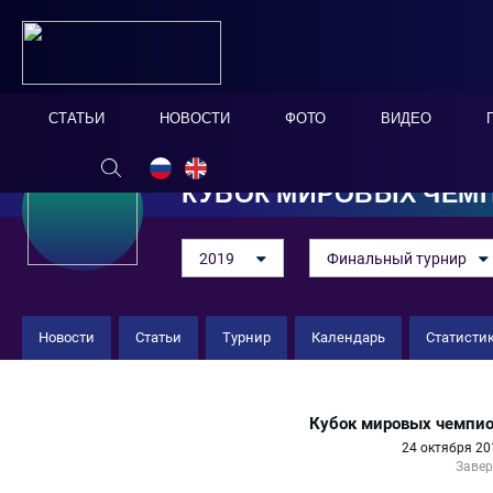
СТАТЬИ
НОВОСТИ
ФОТО
ВИДЕО
КУБОК МИРОВЫХ ЧЕМ
2019
Финальный турнир
Новости
Статьи
Турнир
Календарь
Статисти
Аланьяспор 8 : 3 Наполи Патро
Кубок мировых чемпио
24 октября 20
Заве