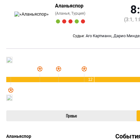
Аланьяспор
8
(Аланья, Турция)
(3:1, 1:
,
Аго Картманн
Дарио Минде
Судьи:
12
Превью
Событи
Аланьяспор