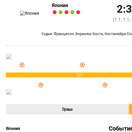
Япония
2:3
(1:1, 1:1,
,
Франциско Энрикеш Коста
Костанейра Со
Судьи:
12
Превью
Событи
Япония