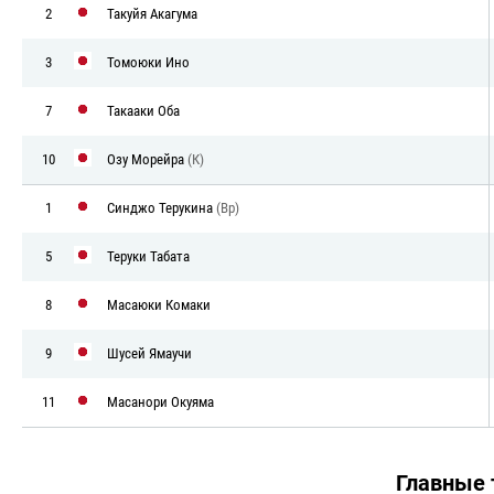
2
Такуйя Акагума
3
Томоюки Ино
7
Такааки Оба
10
Озу Морейра
(К)
1
Синджо Терукина
(Вр)
5
Теруки Табата
8
Масаюки Комаки
9
Шусей Ямаучи
11
Масанори Окуяма
Главные