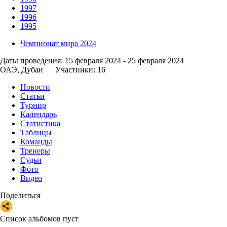
Документы
Вконтакте
Телеграм
Мы обрабатываем Cookies для улучшения работы сайта, анализа 
с Условиями обработки метрических данных на
bsrussia.com
. Вы
данных
в системе
bsrussia.com
.
я согласен