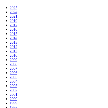
2024
Чемпионат мира 2024
Даты проведения: 15 февраля 2024 - 25 февраля 2024
ОАЭ, Дубаи
Участники: 16
Новости
Статьи
Турнир
Календарь
Статистика
Таблицы
Команды
Тренеры
Судьи
Фото
Видео
Поделиться
Список альбомов пуст
Использование информации
Конфиденциальность