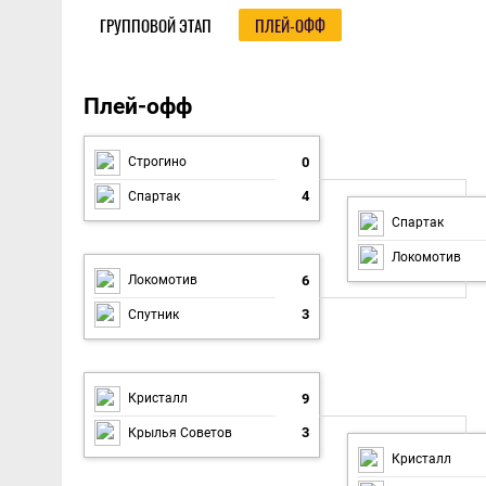
ГРУППОВОЙ ЭТАП
ПЛЕЙ-ОФФ
Плей-офф
Плей-офф
0
Строгино
4
Спартак
Спартак
Локомотив
6
Локомотив
3
Спутник
9
Кристалл
3
Крылья Советов
Кристалл