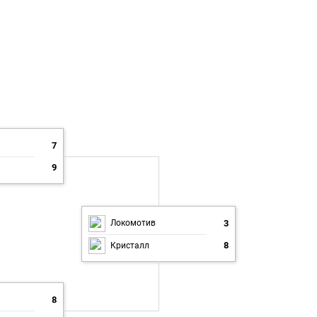
7
9
3
Локомотив
8
Кристалл
8