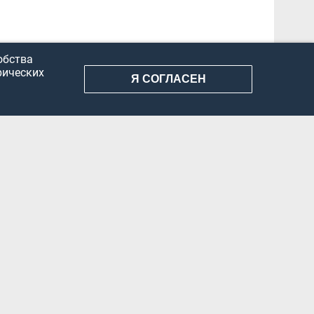
обства
рических
Я СОГЛАСЕН
АНИЕ ИНФОРМАЦИИ
КОНФИДЕНЦИАЛЬНОСТЬ
ДОКУМЕНТЫ
Вконтакте
Телеграм