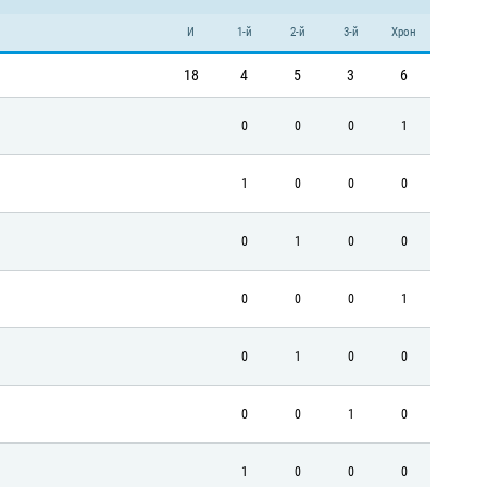
И
1-й
2-й
3-й
Хрон
18
4
5
3
6
0
0
0
1
1
0
0
0
0
1
0
0
0
0
0
1
0
1
0
0
0
0
1
0
1
0
0
0