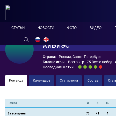
СТАТЬИ
НОВОСТИ
ФОТО
ВИДЕО
АЙБИЭС
Страна:
Россия, Санкт-Петербург
Баланс игры:
Всего игр - 75 Всего побед -
Последние матчи:
Команда
Календарь
Статистика
Состав
Стат
Период
И
В
ВО
За все время
75
41
1