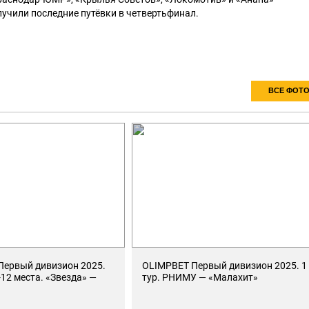
лучили последние путёвки в четвертьфинал.
ВСЕ ФОТ
Первый дивизион 2025.
OLIMPBET Первый дивизион 2025. 1
-12 места. «Звезда» —
тур. РНИМУ — «Малахит»