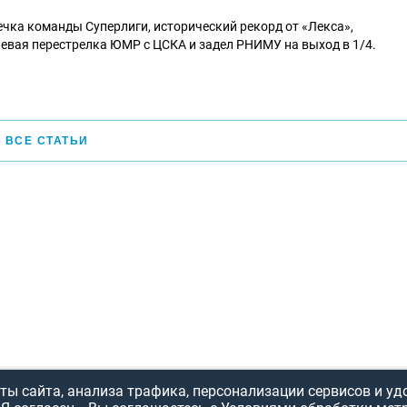
ечка команды Суперлиги, исторический рекорд от «Лекса»,
левая перестрелка ЮМР с ЦСКА и задел РНИМУ на выход в 1/4.
ВСЕ СТАТЬИ
ы сайта, анализа трафика, персонализации сервисов и уд