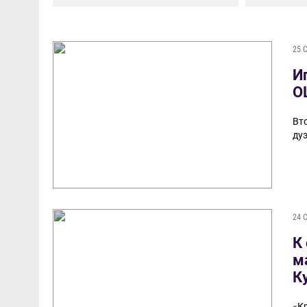
25 
И
O
Вт
ду
24 
К
м
К
«К