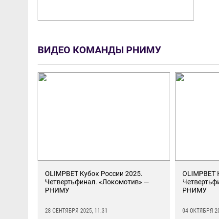
ВИДЕО КОМАНДЫ РНИМУ
OLIMPBET Кубок России 2025.
OLIMPBET К
Четвертьфинал. «Локомотив» —
Четвертьф
РНИМУ
РНИМУ
28 СЕНТЯБРЯ 2025, 11:31
04 ОКТЯБРЯ 20