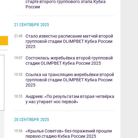
старте второго группового этапа Кубка
России
21 СЕНТЯБРЯ
2025
Стало известно расписание матчей второй
21:40
О
групповой стадии OLIMPBET Кубка России
2025
Состоялась жеребьёвка второй групповой
19:07
стадии OLIMPBET Кубка России 2025
​Ссылка на трансляцию жеребьёвки второй
15:55
групповой стадии OLIMPBET Кубка России
2025
Андреев: «По результатам вторая четвёрка
10:35
у нас утирает нос первой»
20 СЕНТЯБРЯ
2025
«Крылья Советов» без поражений прошли
15:56
первую стадию Кубка России 2025