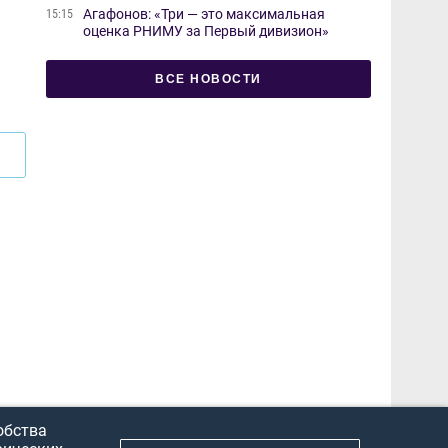
Агафонов: «Три — это максимальная
15:15
оценка РНИМУ за Первый дивизион»
ВСЕ НОВОСТИ
обства