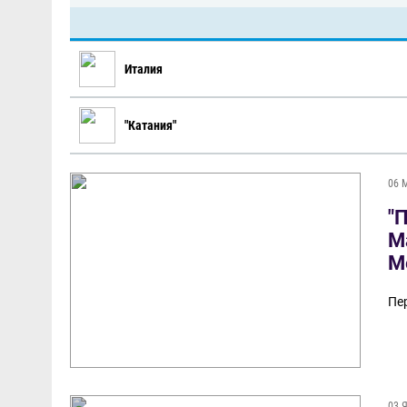
Италия
"Катания"
06 
"
М
М
Пе
03 