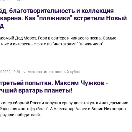
ёд, благотворительность и коллекция
карина. Как "пляжники" встретили Новый
од
акомый Дед Мороз, Гори в свитере и никакого песка. Самые
тные и интересные фото из "инстаграма" "пляжников".
Межконтинентальный кубок
НОЯБРЯ, 19:30
 третьей попытки. Максим Чужков -
учший вратарь планеты!
лкипер сборной России получил сразу две статуэтки на церемонии
вёзды пляжного футбола". А Александр Алаев и Борис Никоноров
градили победителей.