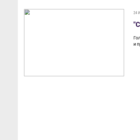
24 
"
Го
и п