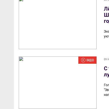
Л
Ш
г
Зн
ую
09 
ВИДЕО
С
л
Го
"З
на