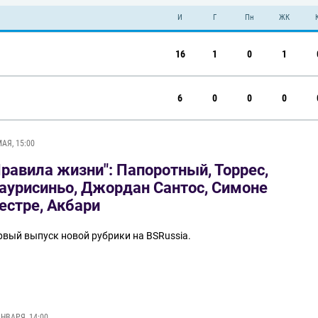
И
Г
Пн
ЖК
16
1
0
1
6
0
0
0
МАЯ, 15:00
Правила жизни": Папоротный, Торрес,
аурисиньо, Джордан Сантос, Симоне
естре, Акбари
рвый выпуск новой рубрики на BSRussia.
ЯНВАРЯ, 14:00