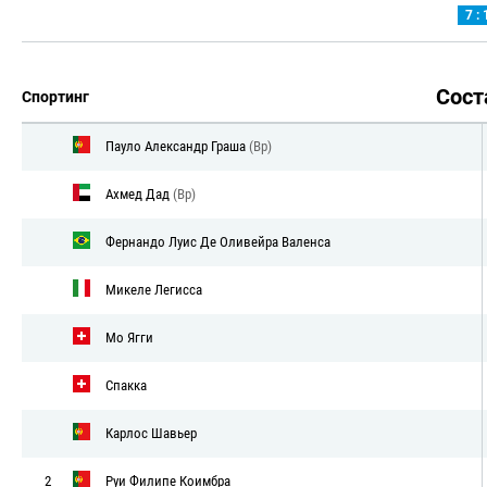
7 : 
Сос
Спортинг
Пауло Александр Граша
(Вр)
Ахмед Дад
(Вр)
Фернандо Луис Де Оливейра Валенса
Микеле Легисса
Мо Ягги
Спакка
Карлос Шавьер
2
Руи Филипе Коимбра