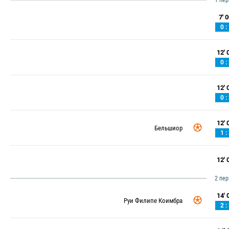
1 пе
7' 0
0 :
12' 0
0 :
12' 0
0 :
12' 0
Бельшиор
1 :
12' 0
2 пе
14' 0
Руи Филипе Коимбра
2 :