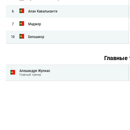
6
Алан Кавальканти
7
Маджер
10
Бельшиор
Главные
Алешандре Жулиао
Главный тренер