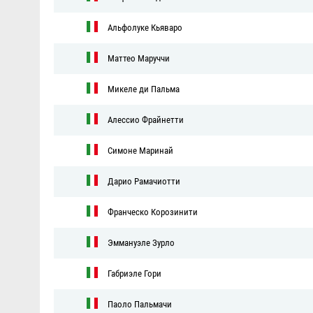
Альфолуке Кьяваро
Маттео Маруччи
Микеле ди Пальма
Алессио Фрайнетти
Симоне Маринай
Дарио Рамачиотти
Франческо Корозинити
Эммануэле Зурло
Габриэле Гори
Паоло Пальмачи