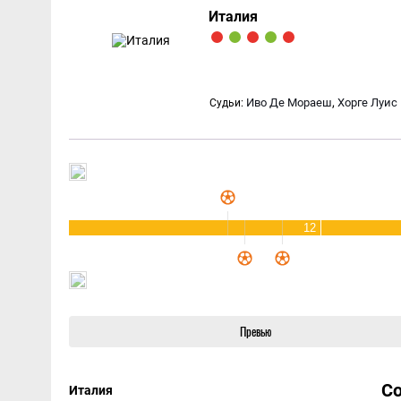
Италия
,
Иво Де Мораеш
Хорге Луис
Судьи:
12
Превью
С
Италия