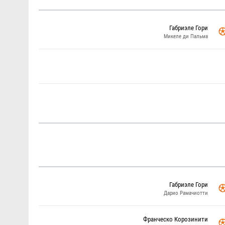
Габриэле Гори
Микеле ди Пальма
Габриэле Гори
Дарио Рамачиотти
Франческо Корозинити