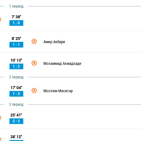
1 период
7' 38''
1 : 0
8' 25''
Амир Акбари
1 : 1
10' 13''
Мохаммад Ахмадзаде
1 : 2
2 период
17' 04''
Мослем Месигар
1 : 3
3 период
25' 41''
2 : 3
28' 12''