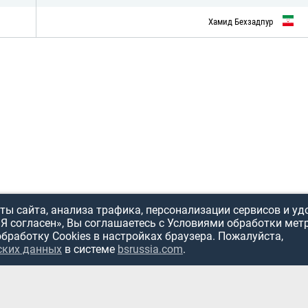
Хамид Бехзадпур
ы сайта, анализа трафика, персонализации сервисов и уд
«Я согласен», Вы соглашаетесь с Условиями обработки мет
обработку Cookies в настройках браузера. Пожалуйста,
ИСПОЛЬЗОВ
ских данных
в системе
bsrussia.com
.