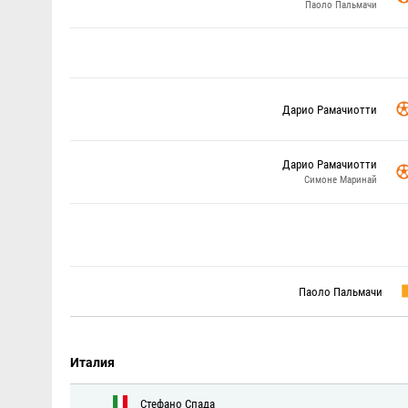
Паоло Пальмачи
Дарио Рамачиотти
Дарио Рамачиотти
Симоне Маринай
Паоло Пальмачи
Италия
Стефано Спада