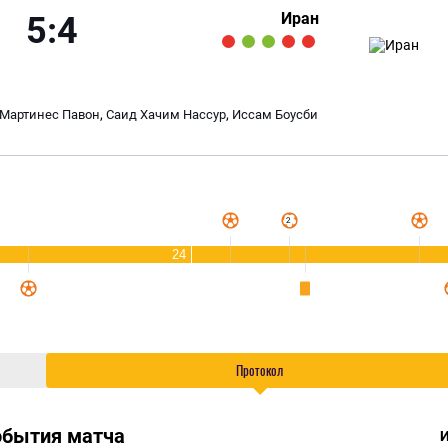
Иран
5:4
,
,
 Мартинес Павон
Саид Хачим Нассур
Иссам Боусби
24
Протокол
обытия матча