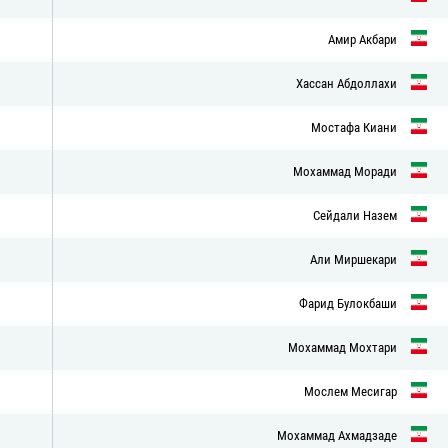
Амир Акбари
Хассан Абдоллахи
Мостафа Киани
Мохаммад Моради
Сейдали Назем
Али Миршекари
Фарид Булокбаши
Мохаммад Мохтари
Мослем Месигар
Мохаммад Ахмадзаде