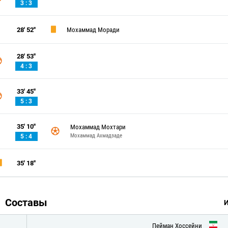
3 : 3
28' 52''
Мохаммад Моради
28' 53''
4 : 3
33' 45''
5 : 3
35' 10''
Мохаммад Мохтари
Мохаммад Ахмадзаде
5 : 4
35' 18''
Составы
Пейман Хоссейни