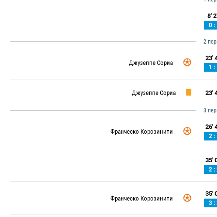
8' 2
0 :
2 пе
23' 4
Джузеппе Сориа
1 :
Джузеппе Сориа
23' 4
3 пе
26' 4
Франческо Корозинити
2 :
35' 0
2 :
35' 0
Франческо Корозинити
3 :