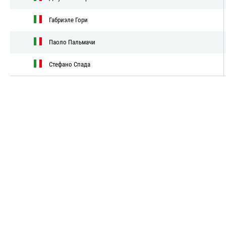
Габриэле Гори
Паоло Пальмачи
Стефано Спада