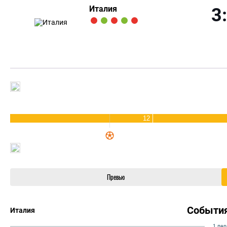
Италия
3
12
Превью
Событи
Италия
1 пе