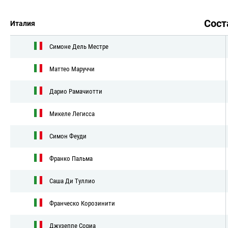
Сос
Италия
Симоне Дель Местре
Маттео Маруччи
Дарио Рамачиотти
Микеле Легисса
Симон Феуди
Франко Пальма
Саша Ди Туллио
Франческо Корозинити
Джузеппе Сориа