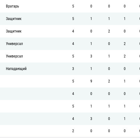
Вратарь
5
0
0
0
Защитник
5
1
1
1
Защитник
4
0
2
0
Универсал
4
1
0
2
Универсал
5
3
1
2
Нападающий
3
1
0
0
5
9
2
1
4
0
0
0
5
1
1
1
4
3
0
1
2
0
0
0