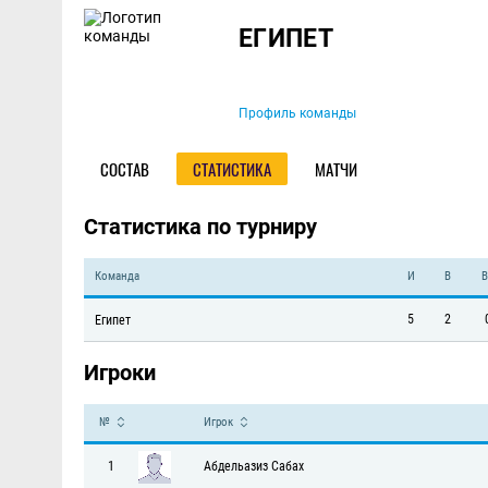
Команда
ЕГИПЕТ
Профиль команды
СОСТАВ
СТАТИСТИКА
МАТЧИ
Статистика по турниру
Команда
И
В
В
5
2
Египет
Игроки
№
Игрок
1
Абдельазиз Сабах