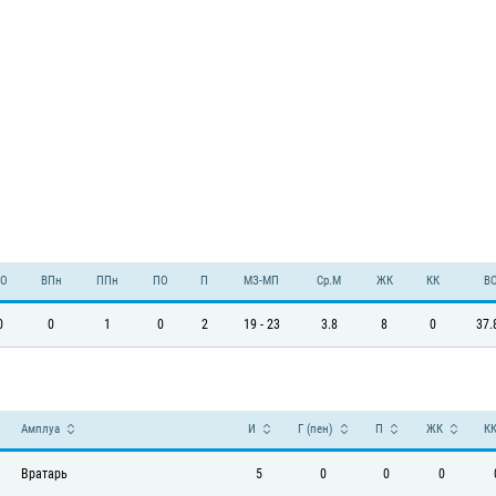
О
ВПн
ППн
ПО
П
МЗ-МП
Ср.М
ЖК
КК
В
0
0
1
0
2
19 - 23
3.8
8
0
37.
Амплуа
И
Г (пен)
П
ЖК
К
Вратарь
5
0
0
0