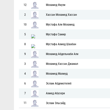
12
Мохамед Фаузи
2
Хассан Мохамед Хассан
10
Мустафа Али Мохамед
5
Мустафа Самир
8
Мустафа Ахмед Шаабан
9
Мохамед Абдельнаби Али
3
Мохамед Хассан Джамал
4
Мохамед Махмуд
6
Эслам Абдемотелеб
7
Ахмед Абусери
11
Эслам Эльсайд