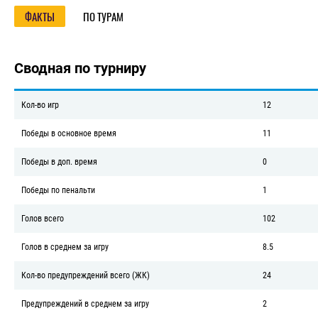
Название турнира/О турнире/Фа
ФАКТЫ
ПО ТУРАМ
Сводная по турниру
Кол-во игр
12
Победы в основное время
11
Победы в доп. время
0
Победы по пенальти
1
Голов всего
102
Голов в среднем за игру
8.5
Кол-во предупреждений всего (ЖК)
24
Предупреждений в среднем за игру
2