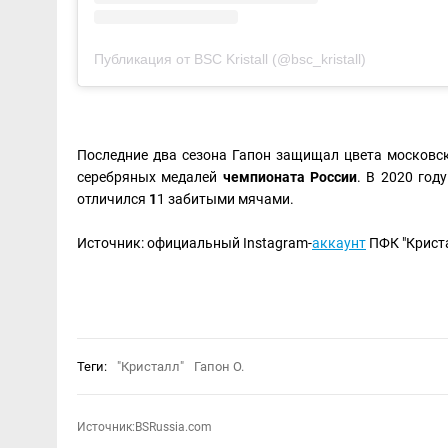
Публикация от BSC Kristall (@bsc_kristall)
Последние два сезона Гапон защищал цвета московск
серебряных медалей
чемпионата России
. В 2020 год
отличился
1
1 забитыми мячами.
Источник: официальный Instagram-
аккаунт
ПФК "Криста
Теги:
"Кристалл"
Гапон О.
Источник:BSRussia.com