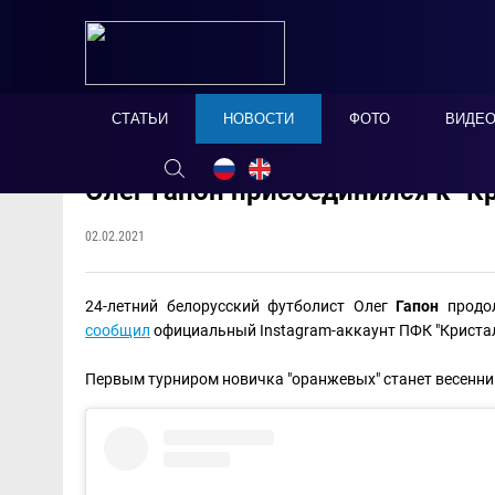
СТАТЬИ
НОВОСТИ
ФОТО
ВИДЕ
Олег Гапон присоединился к "К
02.02.2021
24-летний белорусский футболист Олег
Гапон
продо
сообщил
официальный Instagram-аккаунт ПФК "Криста
Первым турниром новичка "оранжевых" станет весенн