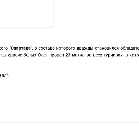
ого "
Спартака
", в составе которого дважды становился обладат
у за красно-белых Олег провёл
23
матча во всех турнирах, в кот
лл".